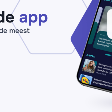
de
app
 de meest