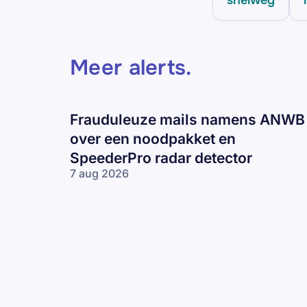
Meer alerts
.
Frauduleuze mails namens ANWB
over een noodpakket en
SpeederPro radar detector
7 aug 2026
Frauduleuze
mails
namens
ANWB over
een
noodpakket
en
SpeederPro
radar