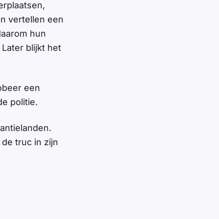
erplaatsen,
n vertellen een
 daarom hun
ater blijkt het
robeer een
 politie.
kantielanden.
e truc in zijn