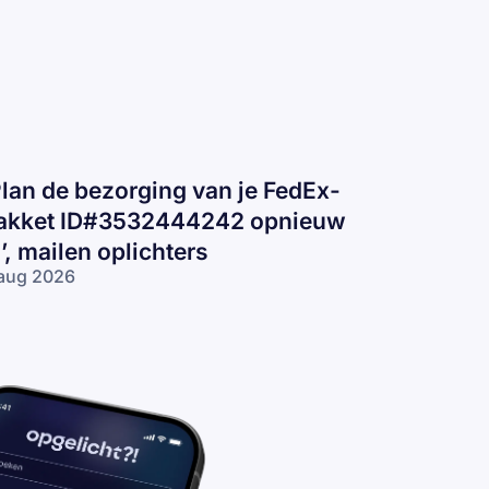
Plan de bezorging van je FedEx-
akket ID#3532444242 opnieuw
n’, mailen oplichters
aug 2026
lan de
zorging van
 FedEx-pakket
D#3532444242
nieuw in’,
ilen
lichters