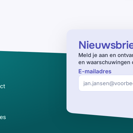
Nieuwsbri
Meld je aan en ontva
en waarschuwingen o
E-mailadres
ct
es