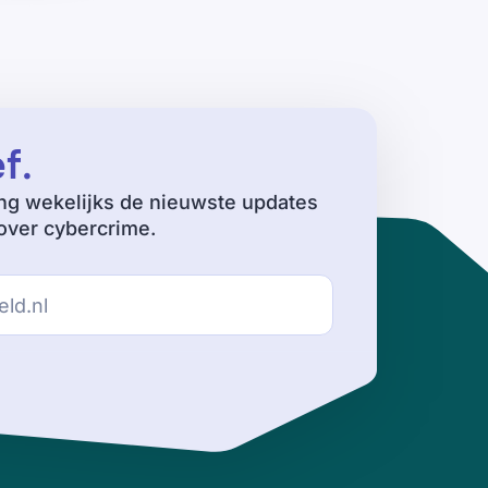
ef
.
ng wekelijks de nieuwste updates
ver cybercrime.