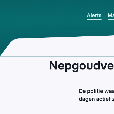
Ga naar hoofdinhoud
Alerts
Ma
Nepgoudver
De politie w
dagen actief 