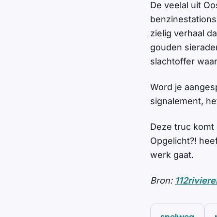
De veelal uit O
benzinestations
zielig verhaal d
gouden sieraden 
slachtoffer wa
Word je aangesp
signalement, het
Deze truc komt 
Opgelicht?! hee
werk gaat.
Bron:
112riviere
snelweg