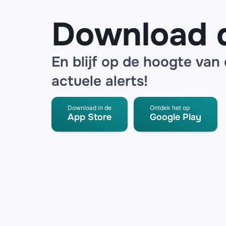
detector
Download 
En blijf op de hoogte van
actuele alerts!
Download in de
Ontdek het op
App Store
Google Play