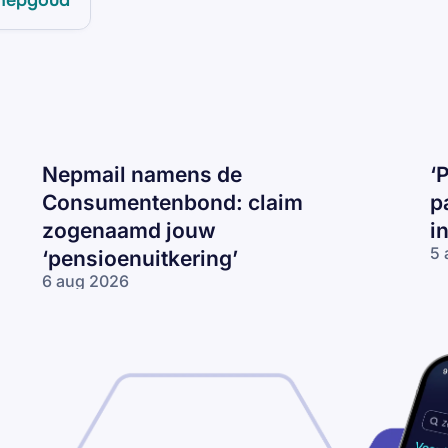
Nepmail namens de
‘
Consumentenbond: claim
p
zogenaamd jouw
i
5 
‘pensioenuitkering’
‘P
6 aug 2026
be
Nepmail namens
je
de
I
Consumentenbond:
op
claim zogenaamd
ma
jouw
op
‘pensioenuitkering’