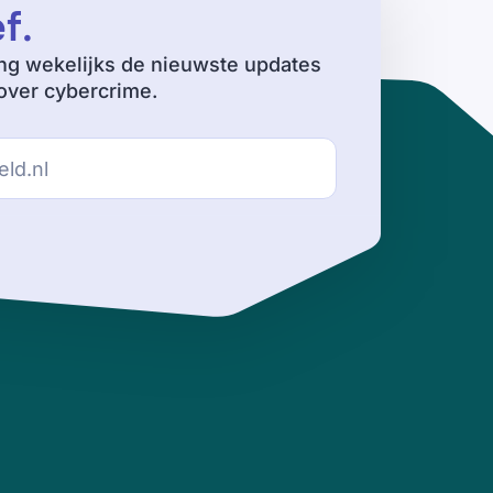
ef
.
ng wekelijks de nieuwste updates
ver cybercrime.