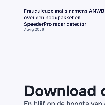
Frauduleuze mails namens ANWB
over een noodpakket en
SpeederPro radar detector
7 aug 2026
Frauduleuze
mails
namens
ANWB over
een
noodpakket
en
SpeederPro
radar
detector
Download 
En blijf op de hoogte van