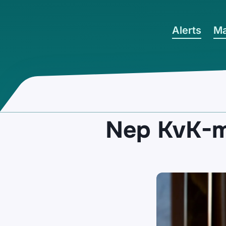
Ga naar hoofdinhoud
Alerts
Ma
Nep KvK-me