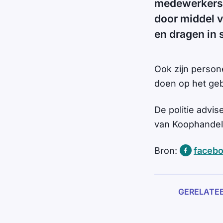
medewerkers 
door middel v
en dragen in
Ook zijn perso
doen op het geb
De politie advi
van Koophandel k
Bron:
facebo
GERELATE