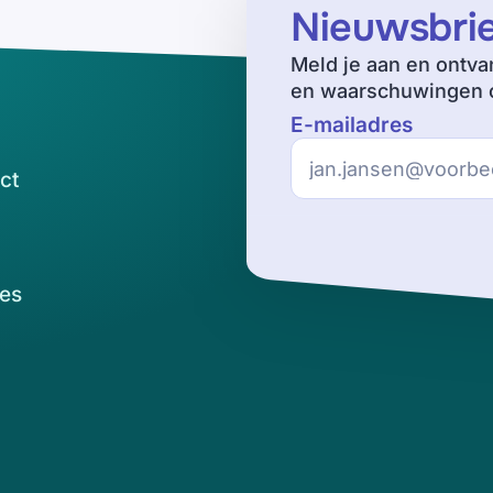
Nieuwsbri
Meld je aan en ontva
en waarschuwingen o
E-mailadres
ct
es