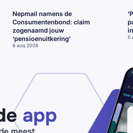
Nepmail namens de
‘
Consumentenbond: claim
p
zogenaamd jouw
i
5 
‘pensioenuitkering’
‘P
6 aug 2026
be
Nepmail namens
je
de
I
Consumentenbond:
op
claim zogenaamd
ma
jouw
op
‘pensioenuitkering’
de
app
 de meest