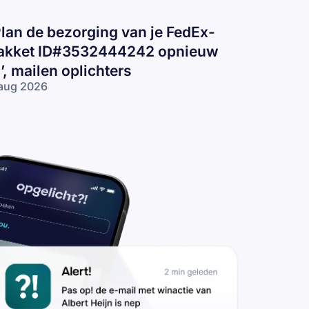
Plan de bezorging van je FedEx-
akket ID#3532444242 opnieuw
n’, mailen oplichters
aug 2026
lan de
zorging van
 FedEx-pakket
D#3532444242
nieuw in’,
ilen
lichters