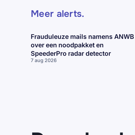
Meer alerts
.
Frauduleuze mails namens ANWB
over een noodpakket en
SpeederPro radar detector
7 aug 2026
Frauduleuze
mails
namens
ANWB over
een
noodpakket
en
SpeederPro
radar
detector