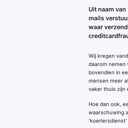
Uit naam van 
mails verstu
waar verzend
creditcardfra
Wij kregen vand
daarom nemen we
bovendien in ee
mensen meer afh
vaker thuis zij
Hoe dan ook, e
waarschuwing a
'koeriersdienst