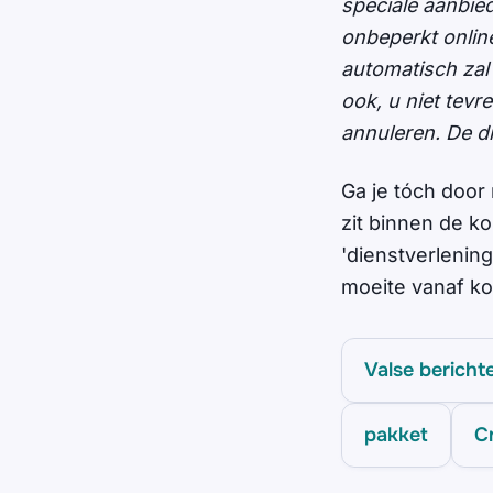
speciale aanbie
onbeperkt onlin
automatisch zal
ook, u niet tev
annuleren. De d
Ga je tóch door 
zit binnen de k
'dienstverlening
moeite vanaf ko
Valse bericht
pakket
C