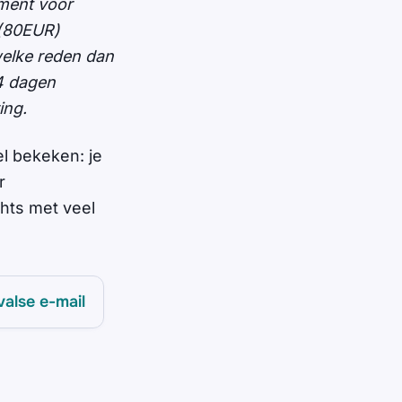
ment voor
 (80EUR)
welke reden dan
 4 dagen
ing.
el bekeken: je
r
chts met veel
valse e-mail