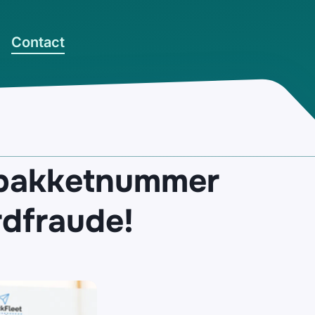
Contact
t pakketnummer
dfraude!