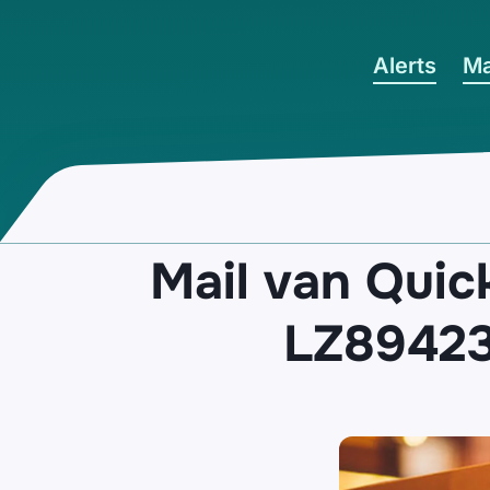
Ga naar hoofdinhoud
Alerts
Ma
Mail van Quic
LZ89423