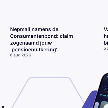
Nepmail namens de
V
Consumentenbond: claim
h
zogenaamd jouw
b
5 
‘pensioenuitkering’
Va
6 aug 2026
CJ
Nepmail namens
ma
de
‘J
Consumentenbond:
re
claim zogenaamd
2
jouw
km
‘pensioenuitkering’
te
ha
be
je
bo