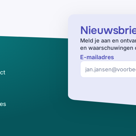
Nieuwsbri
Meld je aan en ontva
en waarschuwingen o
E-mailadres
ct
es