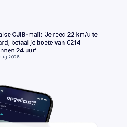
alse CJIB-mail: ‘Je reed 22 km/u te
ard, betaal je boete van €214
innen 24 uur’
aug 2026
lse
IB-
il:
e
ed
2
/u
rd,
taal
ete