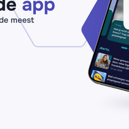
de
app
va
€2
bi
 de meest
2
uu