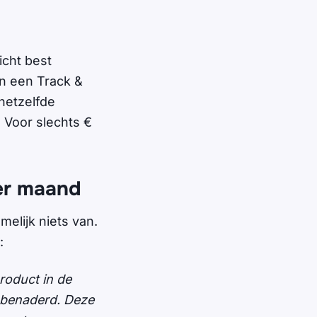
icht best
n een Track &
 hetzelfde
. Voor slechts €
er maand
melijk niets van.
:
roduct in de
l benaderd. Deze