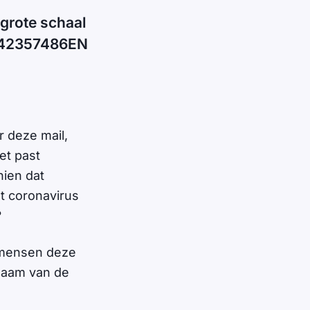
grote schaal
8942357486EN
r deze mail,
et past
ien dat
t coronavirus
?
 mensen deze
naam van de