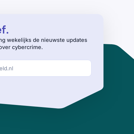
ef
.
ng wekelijks de nieuwste updates
ver cybercrime.