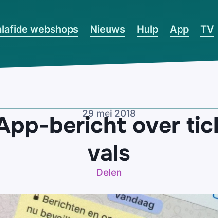
lafide webshops
Nieuws
Hulp
App
TV
29 mei 2018
pp-bericht over tick
vals
Delen