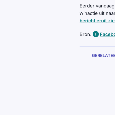
Eerder vandaag
winactie uit na
bericht eruit zie
Bron:
Facebo
GERELATE