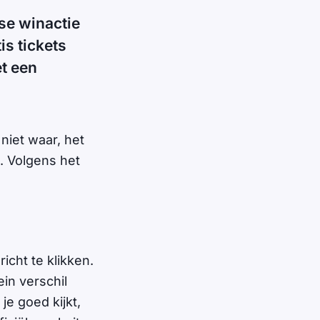
se winactie
is tickets
et een
 niet waar, het
. Volgens het
icht te klikken.
ein verschil
e goed kijkt,