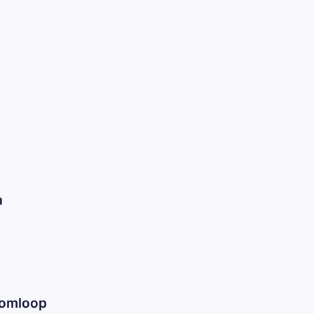
a
 omloop