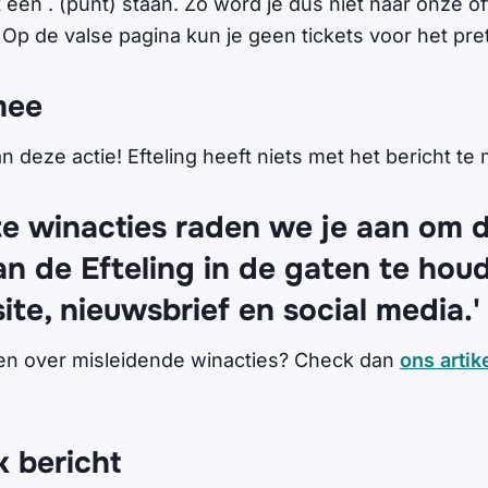
t een . (punt) staan. Zo word je dus niet naar onze of
Op de valse pagina kun je geen tickets voor het pre
mee
 deze actie! Efteling heeft niets met het bericht te
e winacties raden we je aan om de
n de Efteling in de gaten te houd
te, nieuwsbrief en social media.'
en over misleidende winacties? Check dan
ons artik
k bericht