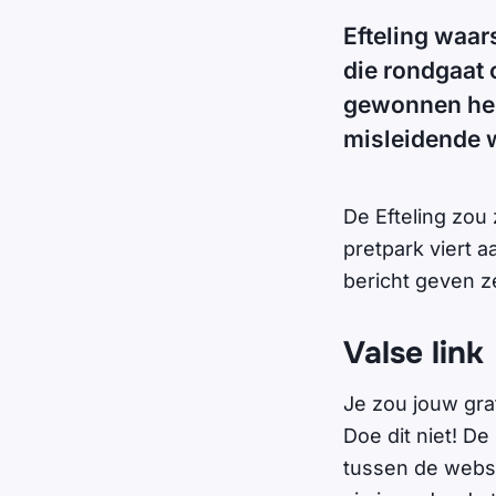
Efteling waa
die rondgaat 
gewonnen hebb
misleidende 
De Efteling zou 
pretpark viert 
bericht geven z
Valse link
Je zou jouw grat
Doe dit niet! De 
tussen de websi