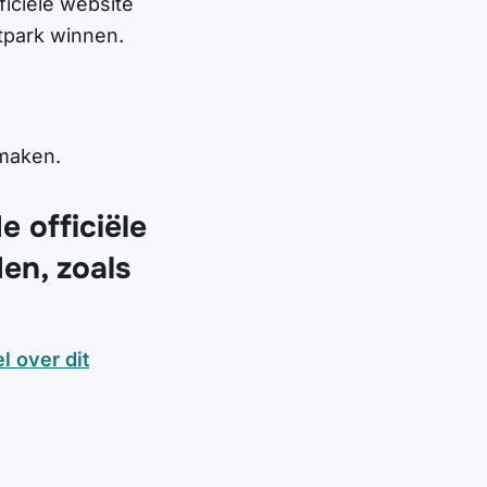
ficiële website
tpark winnen.
 maken.
 officiële
en, zoals
el over dit