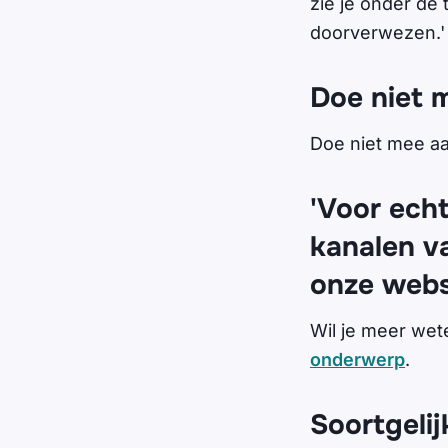
zie je onder de 
doorverwezen.' 
Doe niet 
Doe niet mee aan
'Voor echt
kanalen va
onze websi
Wil je meer wet
onderwerp
.
Soortgelij