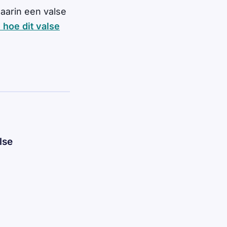
arin een valse
 hoe dit valse
lse