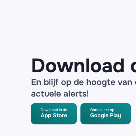
namens
ANWB over
een
noodpakket
en
SpeederPro
radar
detector
Download 
En blijf op de hoogte van
actuele alerts!
Download in de
Ontdek het op
App Store
Google Play