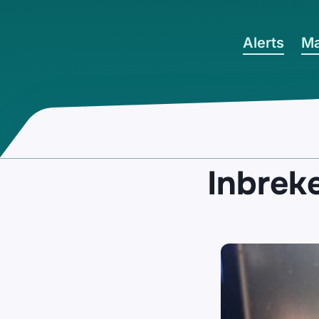
Ga naar hoofdinhoud
Alerts
Ma
Inbreke