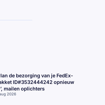
Plan de bezorging van je FedEx-
akket ID#3532444242 opnieuw
n’, mailen oplichters
aug 2026
lan de
zorging van