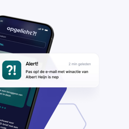
 FedEx-pakket
D#3532444242
nieuw in’,
ilen
lichters