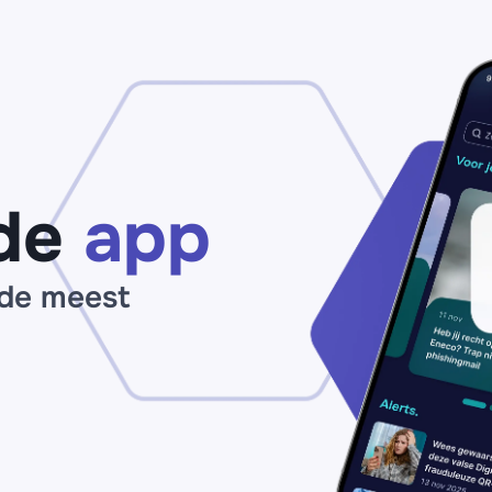
je
de
I
Consumentenbond:
op
claim zogenaamd
ma
jouw
op
‘pensioenuitkering’
de
app
 de meest