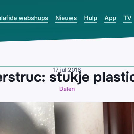
lafide webshops
Nieuws
Hulp
App
TV
17 jul 2018
rstruc: stukje plastic
Delen