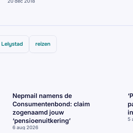
20 dec 2018
Lelystad
reizen
Nepmail namens de
‘
Consumentenbond: claim
p
zogenaamd jouw
i
5 
‘pensioenuitkering’
‘P
6 aug 2026
be
Nepmail namens