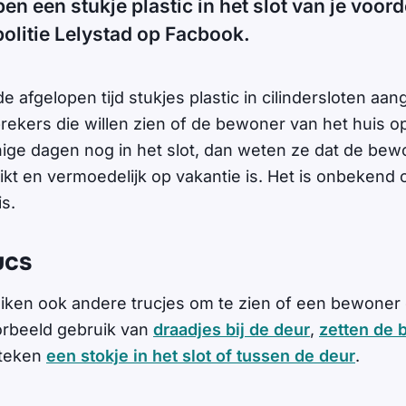
en een stukje plastic in het slot van je voor
litie Lelystad op Facbook.
de afgelopen tijd stukjes plastic in cilindersloten aang
rekers die willen zien of de bewoner van het huis op 
enige dagen nog in het slot, dan weten ze dat de be
ikt en vermoedelijk op vakantie is. Het is onbekend o
is.
ucs
iken ook andere trucjes om te zien of een bewoner o
orbeeld gebruik van
draadjes bij de deur
,
zetten de 
steken
een stokje in het slot of tussen de deur
.