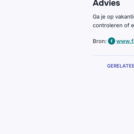
Advies
Ga je op vakanti
controleren of er
Bron:
www.fa
GERELATE