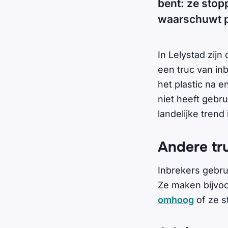
bent: ze stopp
waarschuwt po
In Lelystad zijn 
een truc van inb
het plastic na 
niet heeft gebru
landelijke trend 
Andere tr
Inbrekers gebru
Ze maken bijvo
omhoog
of ze 