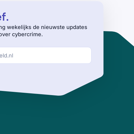
ef
.
ng wekelijks de nieuwste updates
ver cybercrime.