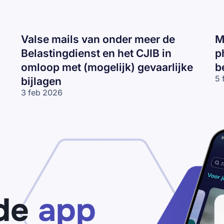
Valse mails van onder meer de
M
Belastingdienst en het CJIB in
p
omloop met (mogelijk) gevaarlijke
b
5 
bijlagen
Mc
3 feb 2026
op
Valse mails
ph
van onder
(g
meer de
be
Belastingdienst
en het CJIB in
omloop met
(mogelijk)
gevaarlijke
bijlagen
de
app