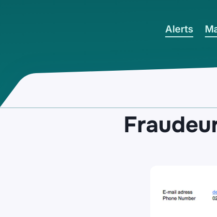
Ga naar hoofdinhoud
Alerts
Ma
Fraudeu