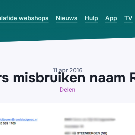
lafide webshops
Nieuws
Hulp
App
TV
11 apr 2016
rs misbruiken naam 
Delen