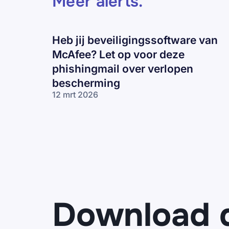
Meer alerts
.
Heb jij beveiligingssoftware van
McAfee? Let op voor deze
phishingmail over verlopen
bescherming
12 mrt 2026
Heb jij
beveiligingssoftware
van McAfee? Let op
voor deze
phishingmail over
verlopen
bescherming
Download 