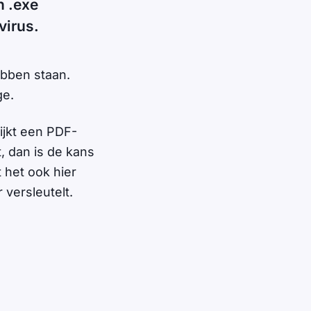
n .exe
virus.
ebben staan.
ge.
lijkt een PDF-
, dan is de kans
 het ook hier
 versleutelt.