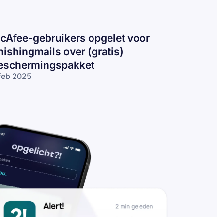
cAfee-gebruikers opgelet voor
hishingmails over (gratis)
eschermingspakket
feb 2025
Afee-gebruikers
gelet voor
ishingmails over
ratis)
schermingspakket