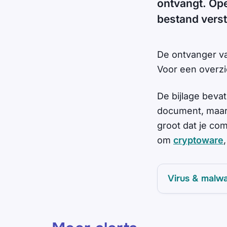
ontvangt. Open
bestand verst
De ontvanger va
Voor een overzi
De bijlage bevat
document, maar i
groot dat je co
om
cryptoware
Virus & malw