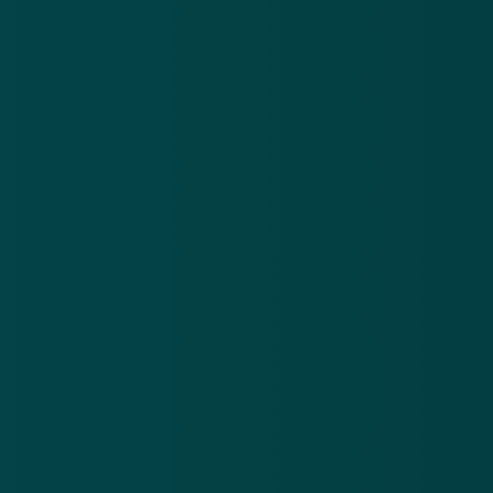
Nieuwsbrief
.
Meld je aan en ontvang wekelijks de nieuwste
updates en waarschuwingen over cybercrime.
E-mailadres
Over
Contact
Privacy statement