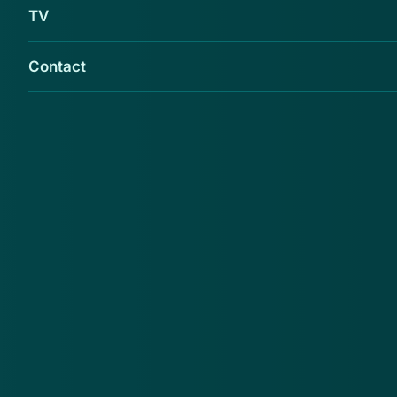
TV
Contact
Krijg je een e-mail van de 'Rabobank' over
een nieuwe betaalpas? Verwijder deze dan!
Het gaat hier om phishing.
In de e-mail staat dat er een nieuwe betaalpas komt.
Wanneer je je huidige pas opstuurt, krijg je de nieuwe
helemaal gratis. Ook moet je inloggen met je
bankgegevens. Trap hier niet in en stuur je bankpas
nooit zomaar op. Doe je dit wel, dan hebben
criminelen alle benodigdheden om je rekening leeg te
halen.
Lees
hier
meer over bankpas phishing.