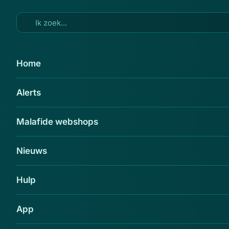
Ga naar hoofdinhoud
2 mrt 2016
Home
'Er staat een nieuwe betaalpas
Alerts
voor u klaar'
Delen
Malafide webshops
Nieuws
Hulp
App