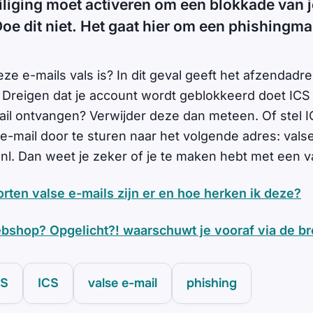
liging moet activeren om een blokkade van j
e dit niet. Het gaat hier om een phishingma
eze e-mails vals is? In dit geval geeft het afzendadr
'. Dreigen dat je account wordt geblokkeerd doet ICS 
il ontvangen? Verwijder deze dan meteen. Of stel 
e-mail door te sturen naar het volgende adres:
vals
nl
. Dan weet je zeker of je te maken hebt met een v
rten valse e-mails zijn er en hoe herken ik deze?
ebshop? Opgelicht?! waarschuwt je vooraf via de b
CS
ICS
valse e-mail
phishing