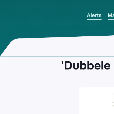
Ga naar hoofdinhoud
Alerts
Ma
'Dubbele 