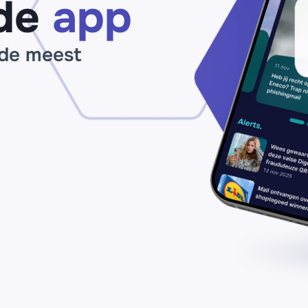
de
app
 de meest