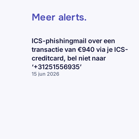
Meer alerts
.
ICS-phishingmail over een
transactie van €940 via je ICS-
creditcard, bel niet naar
‘+31251556935’
15 jun 2026
ICS-
phishingmail
over een
transactie van
€940 via je
ICS-creditcard,
bel niet naar
‘+31251556935’