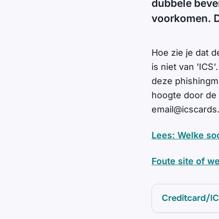
dubbele bevei
voorkomen. Do
Hoe zie je dat d
is niet van 'ICS
deze phishingma
hoogte door de 
email@icscards.
Lees: Welke soo
Foute site of w
Creditcard/I