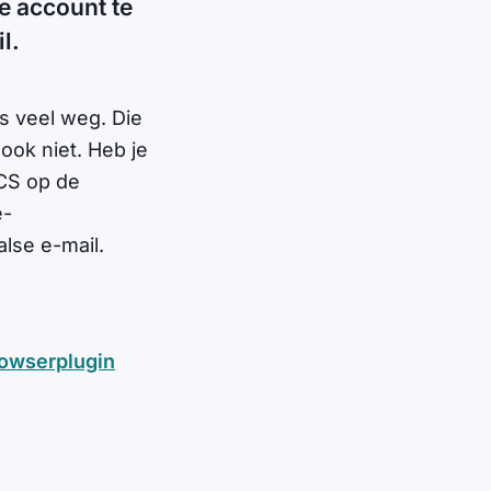
e account te
il.
es veel weg. Die
ook niet. Heb je
ICS op de
e-
alse e-mail.
rowserplugin