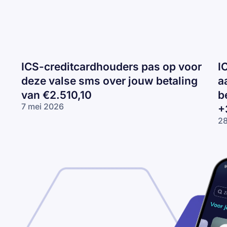
ICS-creditcardhouders pas op voor
I
deze valse sms over jouw betaling
a
van €2.510,10
b
7 mei 2026
+
ICS-
28
creditcardhouders
IC
pas op voor deze
ov
valse sms over
be
jouw betaling van
Bi
€2.510,10
ni
be
di
+3