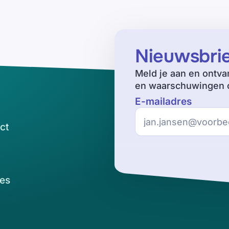
Nieuwsbri
Meld je aan en ontva
en waarschuwingen o
E-mailadres
ct
es