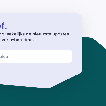
ef
.
ng wekelijks de nieuwste updates
ver cybercrime.