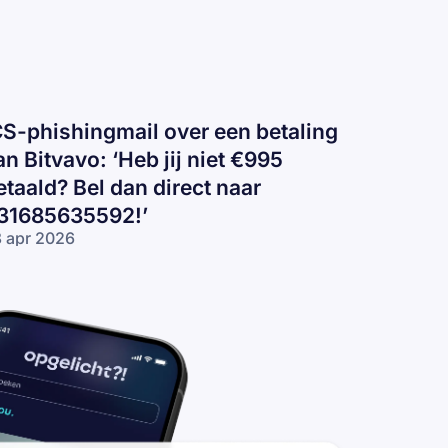
CS-phishingmail over een betaling
an Bitvavo: ‘Heb jij niet €995
etaald? Bel dan direct naar
31685635592!’
 apr 2026
S-phishingmail
er een
taling aan
tvavo: ‘Heb jij
et €995
taald? Bel dan
rect naar
1685635592!’