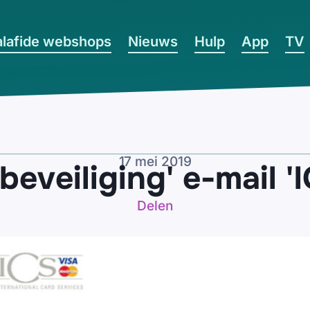
lafide webshops
Nieuws
Hulp
App
TV
17 mei 2019
beveiliging' e-mail 'I
Delen