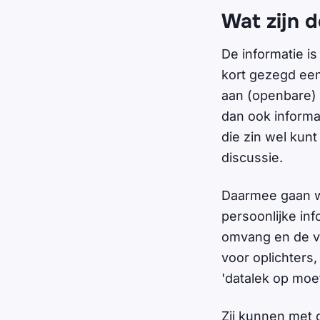
Wat zijn d
De informatie is
kort gezegd ee
aan (openbare) i
dan ook informat
die zin wel kun
discussie.
Daarmee gaan we
persoonlijke in
omvang en de v
voor oplichters
'datalek op moet
Zij kunnen met 