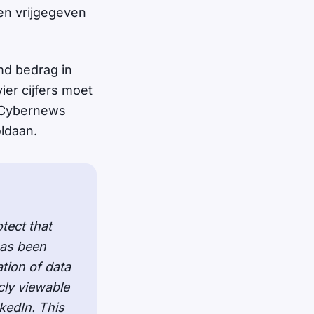
en vrijgegeven
md bedrag in
ier cijfers moet
s Cybernews
oldaan.
tect that
has been
ation of data
cly viewable
kedIn. This