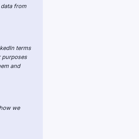
 data from
nkedIn terms
r purposes
them and
d how we