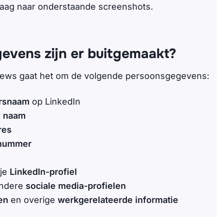
raag naar onderstaande screenshots.
evens zijn er buitgemaakt?
ews gaat het om de volgende persoonsgegevens:
ersnaam
op LinkedIn
e naam
res
nnummer
 je
LinkedIn-profiel
andere
sociale media-profielen
men
en overige
werkgerelateerde informatie