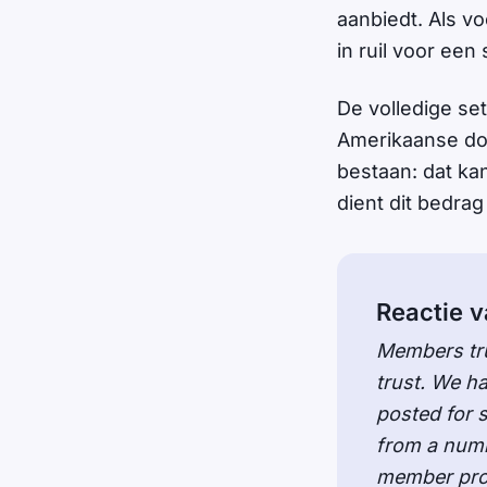
aanbiedt. Als 
in ruil voor een
De volledige se
Amerikaanse doll
bestaan: dat ka
dient dit bedrag
Reactie v
Members trus
trust. We ha
posted for s
from a numb
member prof