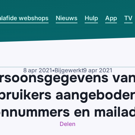
lafide webshops
Nieuws
Hulp
App
TV
8 apr 2021
•
Bijgewerkt
9 apr 2021
Persoonsgegevens van
bruikers aangebode
onnummers en maila
Delen