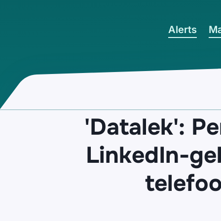
Ga naar hoofdinhoud
Alerts
Ma
'Datalek': 
LinkedIn-ge
telefo