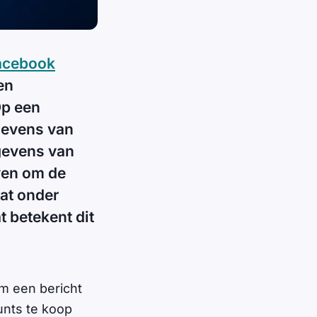
Facebook
en
Op een
gevens van
gevens van
even om de
aat onder
 betekent dit
um een bericht
unts te koop