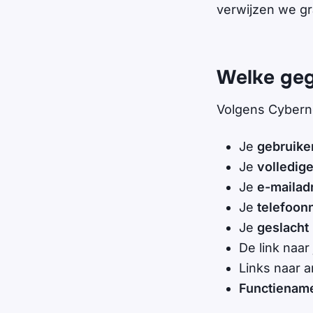
verwijzen we g
Welke geg
Volgens Cybern
Je
gebruik
Je
volledig
Je
e-mailad
Je
telefoo
Je
geslacht
De link naar
Links naar 
Functiena