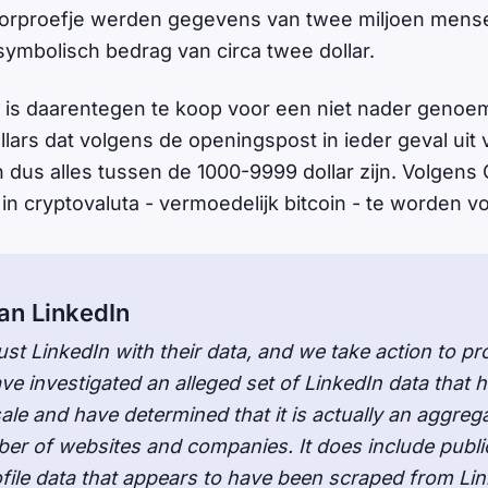
voorproefje werden gegevens van twee miljoen mens
 symbolisch bedrag van circa twee dollar.
t is daarentegen te koop voor een niet nader genoe
ars dat volgens de openingspost in ieder geval uit v
n dus alles tussen de 1000-9999 dollar zijn. Volgen
 in cryptovaluta - vermoedelijk bitcoin - te worden v
an LinkedIn
t LinkedIn with their data, and we take action to pro
ve investigated an alleged set of LinkedIn data that 
ale and have determined that it is actually an aggreg
er of websites and companies. It does include publi
ile data that appears to have been scraped from Lin