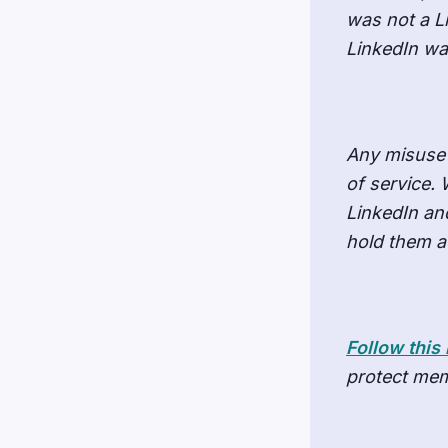
was not a L
LinkedIn wa
Any misuse 
of service.
LinkedIn an
hold them a
Follow this 
protect mem