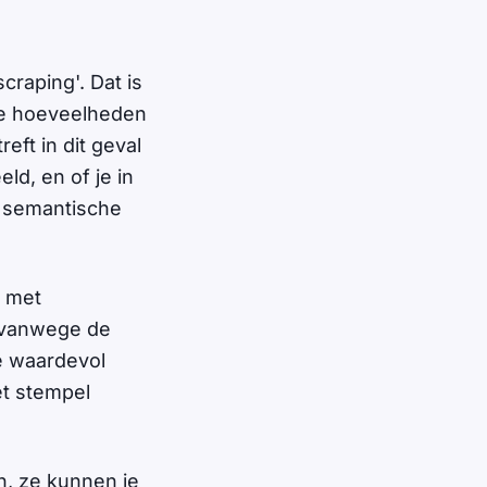
craping'. Dat is
te hoeveelheden
eft in dit geval
ld, en of je in
n semantische
t met
t vanwege de
e waardevol
et stempel
n, ze kunnen je