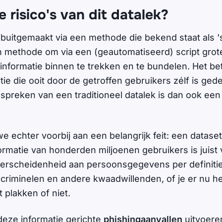
e risico's van dit datalek?
 buitgemaakt via een methode die bekend staat als 's
n methode om via een (geautomatiseerd) script gro
nformatie binnen te trekken en te bundelen. Het betr
ie die ooit door de getroffen gebruikers zélf is gedee
t spreken van een traditioneel datalek is dan ook ee
 echter voorbij aan een belangrijk feit: een datase
formatie van honderden miljoenen gebruikers is juis
erscheidenheid aan persoonsgegevens per definiti
, criminelen en andere kwaadwillenden, of je er nu h
 plakken of niet.
deze informatie gerichte
phishingaanvallen
uitvoere