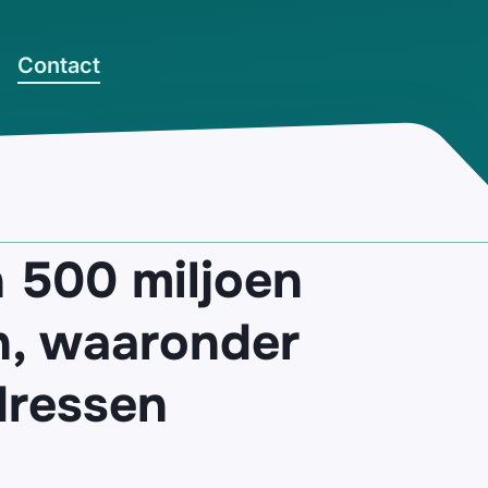
Contact
 500 miljoen
n, waaronder
dressen