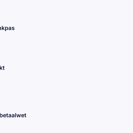
nkpas
kt
 betaalwet