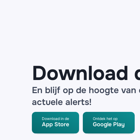
mails
namens
ANWB over
een
noodpakket
en
SpeederPro
radar
detector
Download 
En blijf op de hoogte van
actuele alerts!
Download in de
Ontdek het op
App Store
Google Play