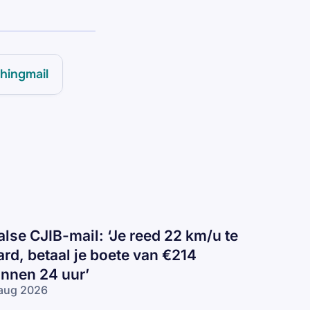
hingmail
alse CJIB-mail: ‘Je reed 22 km/u te
ard, betaal je boete van €214
innen 24 uur’
aug 2026
lse