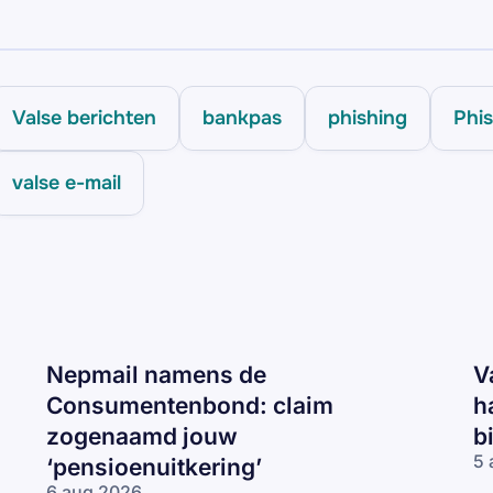
Valse berichten
bankpas
phishing
Phis
valse e-mail
Nepmail namens de
V
Consumentenbond: claim
h
zogenaamd jouw
b
5 
‘pensioenuitkering’
Va
6 aug 2026