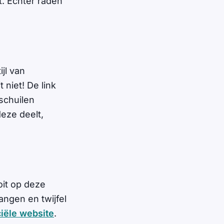
t. Echter raden
ijl van
 niet! De link
 schuilen
eze deelt,
oit op deze
angen en twijfel
iële website
.