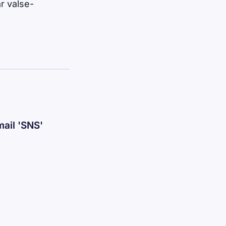
ar
valse-
ail 'SNS'