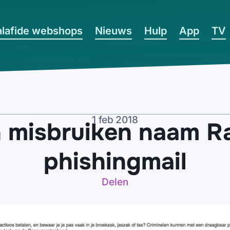
lafide webshops
Nieuws
Hulp
App
TV
1 feb 2018
n misbruiken naam R
phishingmail
Delen