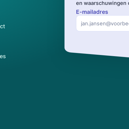
en waarschuwingen o
E-mailadres
ct
es