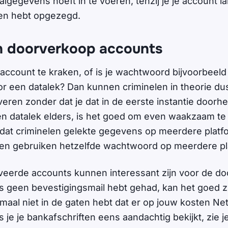
lgegevens hoeft in te voeren, tenzij je je account l
en hebt opgezegd.
n doorverkoop accounts
account te kraken, of is je wachtwoord bijvoorbeeld
r een datalek? Dan kunnen criminelen in theorie dus
eren zonder dat je dat in de eerste instantie doorhe
en datalek elders, is het goed om even waakzaam te b
dat criminelen gelekte gegevens op meerdere platf
en gebruiken hetzelfde wachtwoord op meerdere pl
eerde accounts kunnen interessant zijn voor de do
 geen bevestigingsmail hebt gehad, kan het goed zij
emaal niet in de gaten hebt dat er op jouw kosten Net
 je je bankafschriften eens aandachtig bekijkt, zie j