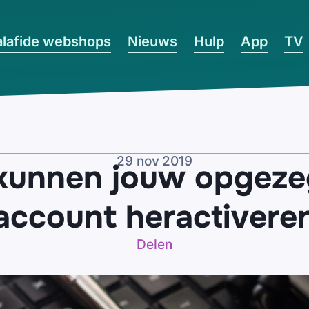
lafide webshops
Nieuws
Hulp
App
TV
29 nov 2019
kunnen jouw opgeze
account heractivere
Delen