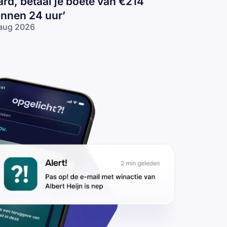
ard, betaal je boete van €214
innen 24 uur’
aug 2026
lse
IB-
il:
e
ed
2
/u
rd,
taal
ete
n
14
nnen
4
r’