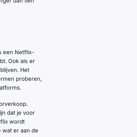
anger dan tien
 een Netflix-
bt. Ook als er
lijven. Het
ormen proberen,
atforms.
orverkoop.
n dat je voor
flix wordt
e wat er aan de