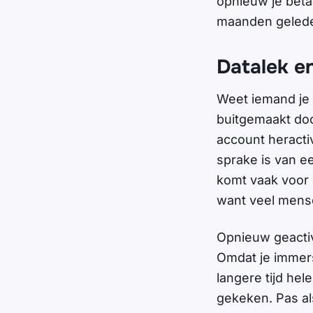
opnieuw je betaa
maanden geled
Datalek e
Weet iemand je 
buitgemaakt doo
account heractiv
sprake is van e
komt vaak voor 
want veel mens
Opnieuw geactiv
Omdat je immers
langere tijd hel
gekeken. Pas als