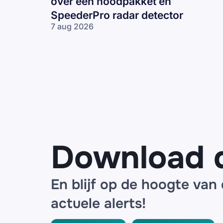
over een noodpakket en
SpeederPro radar detector
7 aug 2026
Frauduleuze
mails
namens
ANWB over
een
noodpakket
en
SpeederPro
radar
detector
Download 
En blijf op de hoogte van
actuele alerts!