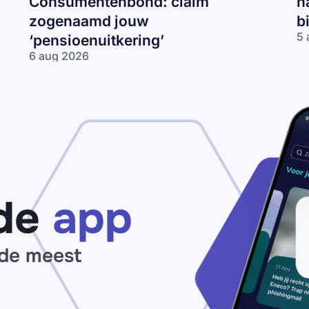
Consumentenbond: claim
h
zogenaamd jouw
b
5 
‘pensioenuitkering’
Va
6 aug 2026
CJ
Nepmail namens
ma
de
‘J
Consumentenbond:
re
claim zogenaamd
2
jouw
km
‘pensioenuitkering’
te
ha
be
je
de
app
bo
va
€2
bi
 de meest
2
uu