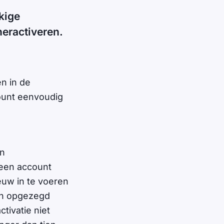
kige
heractiveren.
n in de
ount eenvoudig
en
 een account
euw in te voeren
een opgezegd
tivatie niet