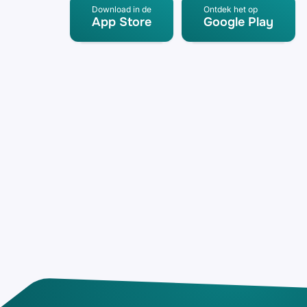
Download in de
Ontdek het op
App Store
Google Play