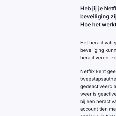
Heb jij je Ne
beveiliging z
Hoe het werk
Het heractivati
beveiliging kun
heractiveren, z
Netflix kent ge
tweestapsauthen
gedeactiveerd a
weer is geactiv
bij een heracti
account tien maa