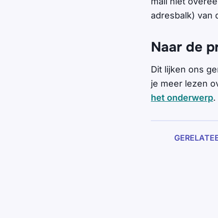
mail niet overe
adresbalk) van 
Naar de p
Dit lijken ons 
je meer lezen o
het onderwerp
.
GERELATE