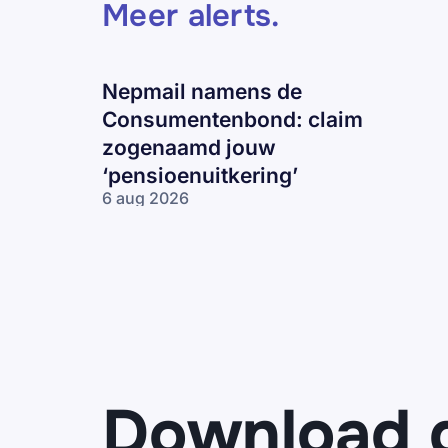
Meer alerts
.
Nepmail namens de
Consumentenbond: claim
zogenaamd jouw
‘pensioenuitkering’
6 aug 2026
Nepmail namens
de
Consumentenbond:
claim zogenaamd
jouw
‘pensioenuitkering’
Download 