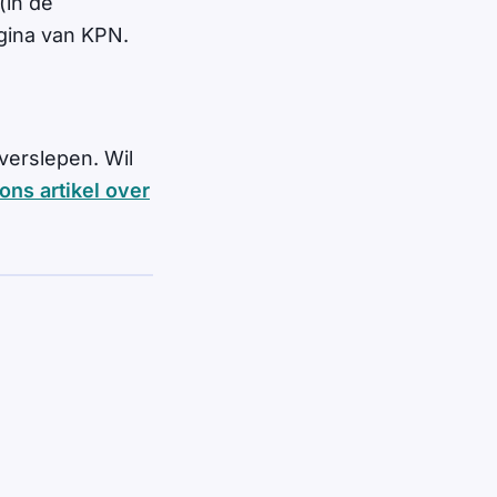
(in de
agina van KPN.
verslepen. Wil
ons artikel over