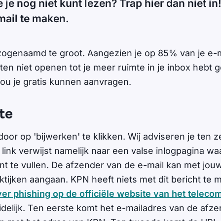
je nog niet kunt lezen? Trap hier dan niet in
mail te maken.
 zogenaamd te groot. Aangezien je op 85% van je e-
ten niet openen tot je meer ruimte in je inbox hebt 
ou je gratis kunnen aanvragen.
te
door op 'bijwerken' te klikken. Wij adviseren je ten 
 link verwijst namelijk naar een valse inlogpagina waa
nt te vullen. De afzender van de e-mail kan met jo
ktijken aangaan. KPN heeft niets met dit bericht te 
er phishing op de officiële website van het telecom
delijk. Ten eerste komt het e-mailadres van de afze