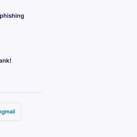
 phishing
ank!
ngmail