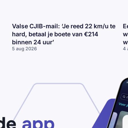
Valse CJIB-mail: ‘Je reed 22 km/u te
E
hard, betaal je boete van €214
w
binnen 24 uur’
w
5 aug 2026
4 
Valse
Ee
CJIB-
H
mail:
ca
‘Je
va
reed
wi
22
Tr
km/u
de
te
wi
hard,
betaal
je
de
app
boete
van
€214