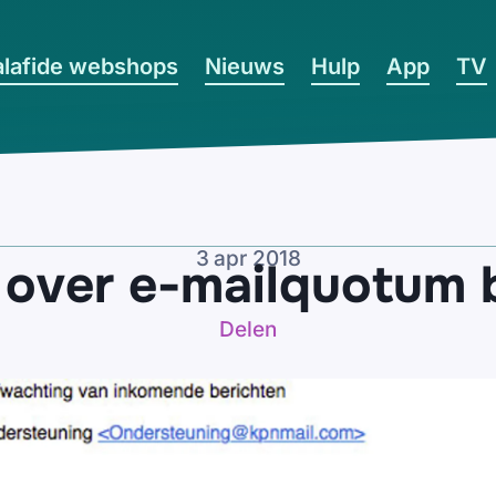
lafide webshops
Nieuws
Hulp
App
TV
3 apr 2018
 over e-mailquotum b
Delen