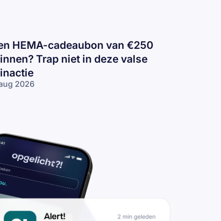
en HEMA-cadeaubon van €250
innen? Trap niet in deze valse
inactie
aug 2026
n
EMA-
deaubon
n €250
nnen?
ap niet in
ze valse
nactie