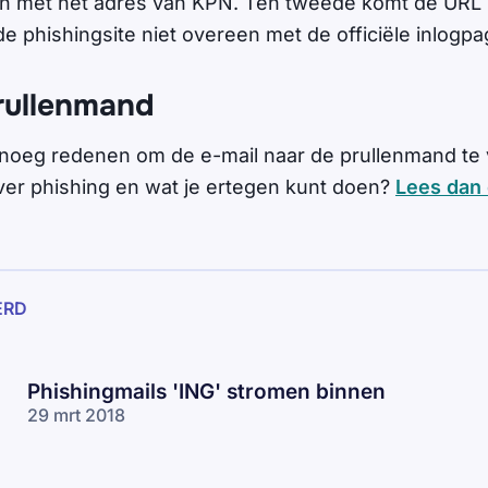
en met het adres van KPN. Ten tweede komt de URL 
de phishingsite niet overeen met de officiële inlogp
rullenmand
genoeg redenen om de e-mail naar de prullenmand te 
ver phishing en wat je ertegen kunt doen?
Lees dan 
ERD
Phishingmails 'ING' stromen binnen
29 mrt 2018