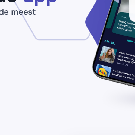
binnen
 de meest
24
uur’