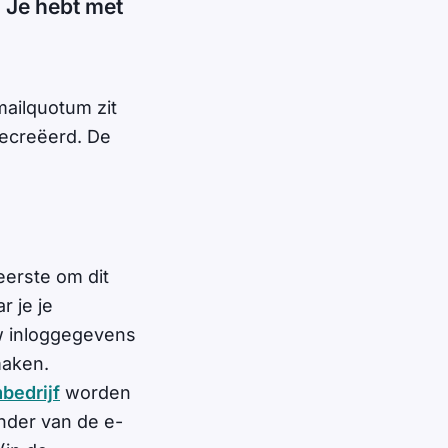
! Je hebt met
mailquotum zit
gecreëerd. De
zeerste om dit
r je je
uw inloggegevens
maken.
bedrijf
worden
nder van de e-